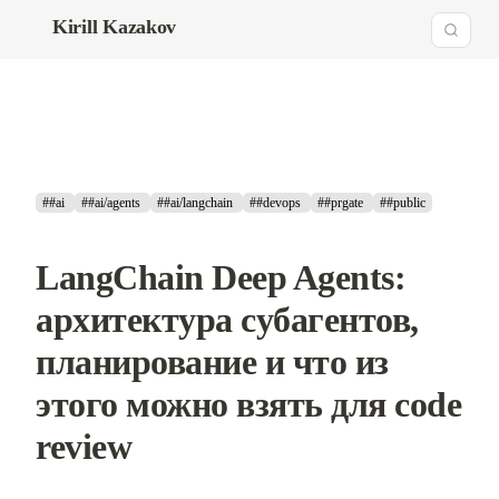
Kirill Kazakov
##ai
##ai/agents
##ai/langchain
##devops
##prgate
##public
LangChain Deep Agents:
архитектура субагентов,
планирование и что из
этого можно взять для code
review