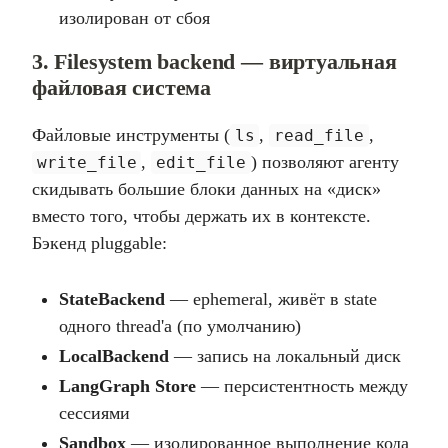
изолирован от сбоя
3. Filesystem backend — виртуальная
файловая система
Файловые инструменты (
,
,
ls
read_file
,
) позволяют агенту
write_file
edit_file
скидывать большие блоки данных на «диск»
вместо того, чтобы держать их в контексте.
Бэкенд pluggable:
StateBackend
— ephemeral, живёт в state
одного thread'а (по умолчанию)
LocalBackend
— запись на локальный диск
LangGraph Store
— персистентность между
сессиями
Sandbox
— изолированное выполнение кода