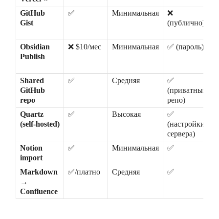
GitHub 
✅
Минимальная
❌ 
Gist
(публично)
Obsidian 
❌ $10/мес
Минимальная
✅ (пароль)
Publish
Shared 
✅
Средняя
✅ 
GitHub 
(приватный 
repo
репо)
Quartz 
✅
Высокая
✅ 
(self-hosted)
(настройки 
сервера)
Notion 
✅
Минимальная
✅
import
Markdown 
✅/платно
Средняя
✅
→ 
Confluence