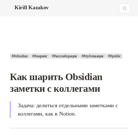
Kirill Kazakov
##obsidian
##шаринг
##коллаборация
##публикация
##public
Как шарить Obsidian
заметки с коллегами
Задача: делиться отдельными заметками с
коллегами, как в Notion.