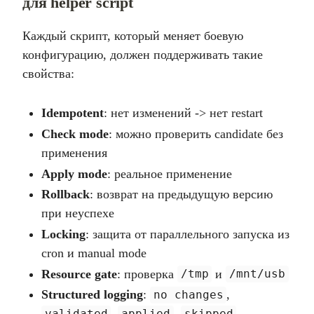
для helper script
Каждый скрипт, который меняет боевую
конфигурацию, должен поддерживать такие
свойства:
Idempotent
: нет изменений -> нет restart
Check mode
: можно проверить candidate без
применения
Apply mode
: реальное применение
Rollback
: возврат на предыдущую версию
при неуспехе
Locking
: защита от параллельного запуска из
cron и manual mode
Resource gate
: проверка
и
/tmp
/mnt/usb
Structured logging
:
,
no changes
,
,
,
validated
applied
skipped