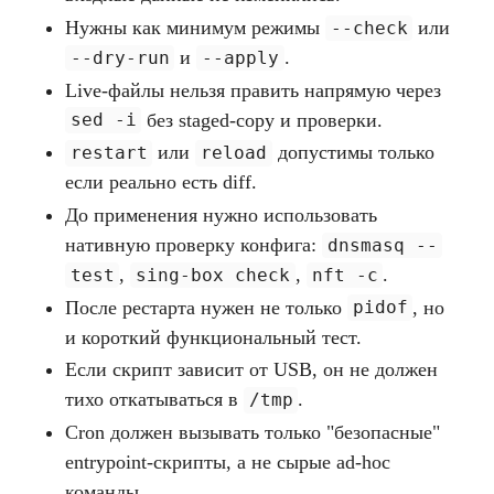
Нужны как минимум режимы
или
--check
и
.
--dry-run
--apply
Live-файлы нельзя править напрямую через
без staged-copy и проверки.
sed -i
или
допустимы только
restart
reload
если реально есть diff.
До применения нужно использовать
нативную проверку конфига:
dnsmasq --
,
,
.
test
sing-box check
nft -c
После рестарта нужен не только
, но
pidof
и короткий функциональный тест.
Если скрипт зависит от USB, он не должен
тихо откатываться в
.
/tmp
Cron должен вызывать только "безопасные"
entrypoint-скрипты, а не сырые ad-hoc
команды.