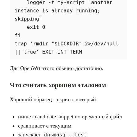
    logger -t my-script "another 
instance is already running; 
skipping"

    exit 0

fi

trap 'rmdir "$LOCKDIR" 2>/dev/null 
Для OpenWrt этого обычно достаточно.
Что считать хорошим эталоном
Хороший образец - скрипт, который:
пишет candidate snippet во временный файл
сравнивает с текущим
запускает
dnsmasq --test