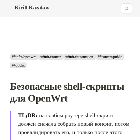
Kirill Kazakov
##infra/openwrt
##infra/router
##infra/automation
##content/public
##public
Безопасные shell-скрипты
для OpenWrt
TL;DR:
на слабом роутере shell-скрипт
должен сначала собрать новый конфиг, потом
провалидировать его, и только после этого